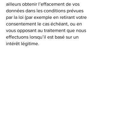
ailleurs obtenir l’effacement de vos
données dans les conditions prévues
par la loi (par exemple en retirant votre
consentement le cas échéant, ou en
vous opposant au traitement que nous
effectuons lorsqu’il est basé sur un
intérêt légitime.
Vous pouvez demander que les
données vous concernant soient
effacées ou limitées.
Dans le cadre d’exercice de votre droit
à la portabilité, vous pouvez recevoir
les données vous concernant dans un
format texte (.txt).
Vous pouvez également transmettre
vos données personnelles aux tiers,
sans que nous puissions y faire